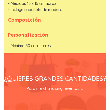
- Medidas 15 x 15 cm aprox
Telefono
*
- Incluye caballete de madera
Composición
Email
*
Personalización
- Máximo 30 caracteres
ENVIAR SOLICITUD
EN REGALOSTOWAPO lo tienes
fácil
¿QUIERES GRANDES CANTIDADES?
contacta con nosotros y recibirás un catálogo con
Para merchandising, eventos, ...
precios especiales
SOLICITA TU CATALOGO