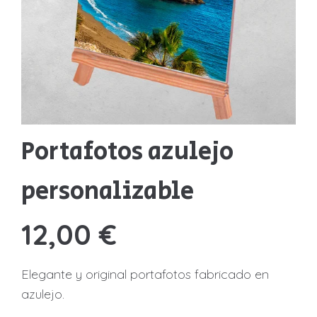
Sudaderas
Sudaderas
Tazas
Tazas
Otros productos
Otros productos
BLOG
Portafotos azulejo
QUIENES SOMOS
personalizable
¿PREGUNTAS?
12,00
€
Elegante y original portafotos fabricado en
azulejo.