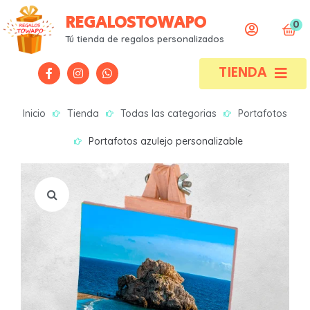
REGALOSTOWAPO
0
Todas las categorías
Todas las categorías
Tú tienda de regalos personalizados
TIENDA
Alfombrillas
Alfombrillas
Bebes
Bebes
Inicio
Tienda
Todas las categorias
Portafotos
Bodas / Bautizos / Comuniones
Bodas / Bautizos / Comuniones
Portafotos azulejo personalizable
Bolsas / Mochilas / Tote bag
Bolsas / Mochilas / Tote bag
Botellas
Botellas
Camisetas
Camisetas
Neceser
Neceser
Portafotos
Portafotos