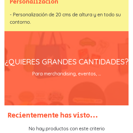
Personalización
- Personalización de 20 cms de altura y en todo su
contorno.
EN REGALOSTOWAPO lo tienes
fácil
¿QUIERES GRANDES CANTIDADES?
contacta con nosotros y recibirás un catálogo con
Para merchandising, eventos, ...
precios especiales
SOLICITA TU CATALOGO
Recientemente has visto...
No hay productos con este criterio