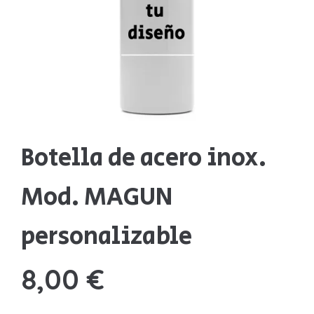
Sudaderas
Sudaderas
Tazas
Tazas
Otros productos
Otros productos
BLOG
Botella de acero inox.
QUIENES SOMOS
¿PREGUNTAS?
Mod. MAGUN
personalizable
8,00
€