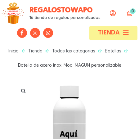
REGALOSTOWAPO
0
Todas las categorías
Todas las categorías
Tú tienda de regalos personalizados
TIENDA
Alfombrillas
Alfombrillas
Bebes
Bebes
Inicio
Tienda
Todas las categorias
Botellas
Bodas / Bautizos / Comuniones
Bodas / Bautizos / Comuniones
Botella de acero inox. Mod. MAGUN personalizable
Bolsas / Mochilas / Tote bag
Bolsas / Mochilas / Tote bag
Botellas
Botellas
Camisetas
Camisetas
Neceser
Neceser
Portafotos
Portafotos