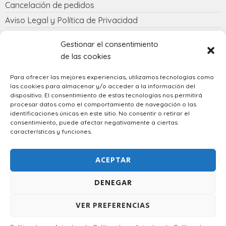
Cancelación de pedidos
Aviso Legal y Política de Privacidad
Política de cookies
Gestionar el consentimiento
de las cookies
Contacto
Para ofrecer las mejores experiencias, utilizamos tecnologías como
las cookies para almacenar y/o acceder a la información del
633 058 342
dispositivo. El consentimiento de estas tecnologías nos permitirá
regalostowapo@gmail.com
procesar datos como el comportamiento de navegación o las
identificaciones únicas en este sitio. No consentir o retirar el
consentimiento, puede afectar negativamente a ciertas
características y funciones.
Spanish
ACEPTAR
DENEGAR
VER PREFERENCIAS
Diseñado por
Atech
– © 2023 Regalos Towapo. Todos los