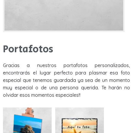
Piedra pizarra
Sudaderas
Sudaderas
Rango de Precios
Tazas
Tazas
Otros productos
Otros productos
Portafotos
BLOG
Gracias a nuestros portafotos personalizados,
QUIENES SOMOS
encontrarás el lugar perfecto para plasmar esa foto
¿PREGUNTAS?
especial que tenemos guardada ya sea de un momento
APLICAR FILTROS
muy especial o de una persona querida. Te harán no
olvidar esos momentos especiales!!