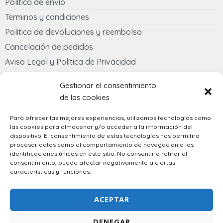
Política de envío
Terminos y condiciones
Politica de devoluciones y reembolso
Cancelación de pedidos
Aviso Legal y Política de Privacidad
Política de cookies
Gestionar el consentimiento
de las cookies
Contacto
Para ofrecer las mejores experiencias, utilizamos tecnologías como
las cookies para almacenar y/o acceder a la información del
633 058 342
dispositivo. El consentimiento de estas tecnologías nos permitirá
regalostowapo@gmail.com
procesar datos como el comportamiento de navegación o las
identificaciones únicas en este sitio. No consentir o retirar el
consentimiento, puede afectar negativamente a ciertas
características y funciones.
Spanish
ACEPTAR
DENEGAR