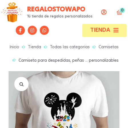
REGALOSTOWAPO
0
Todas las categorías
Todas las categorías
Tú tienda de regalos personalizados
TIENDA
Alfombrillas
Alfombrillas
Bebes
Bebes
Inicio
Tienda
Todas las categorias
Camisetas
Bodas / Bautizos / Comuniones
Bodas / Bautizos / Comuniones
Camiseta para despedidas, peñas … personalizables
Bolsas / Mochilas / Tote bag
Bolsas / Mochilas / Tote bag
Botellas
Botellas
Camisetas
Camisetas
Neceser
Neceser
Portafotos
Portafotos