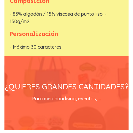
Composición
- 85% algodón / 15% viscosa de punto liso. -
150g/m2.
Personalización
- Máximo 30 caracteres
EN REGALOSTOWAPO lo tienes
fácil
¿QUIERES GRANDES CANTIDADES?
contacta con nosotros y recibirás un catálogo con
Para merchandising, eventos, ...
precios especiales
SOLICITA TU CATALOGO