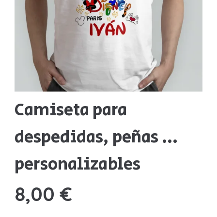
Sudaderas
Sudaderas
Tazas
Tazas
Otros productos
Otros productos
BLOG
Camiseta para
QUIENES SOMOS
¿PREGUNTAS?
despedidas, peñas ...
personalizables
8,00
€