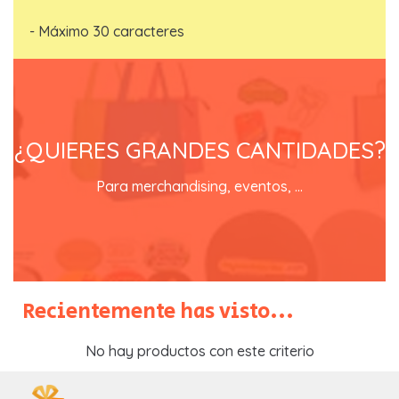
- Máximo 30 caracteres
EN REGALOSTOWAPO lo tienes
fácil
¿QUIERES GRANDES CANTIDADES?
contacta con nosotros y recibirás un catálogo con
Para merchandising, eventos, ...
precios especiales
SOLICITA TU CATALOGO
Recientemente has visto...
No hay productos con este criterio