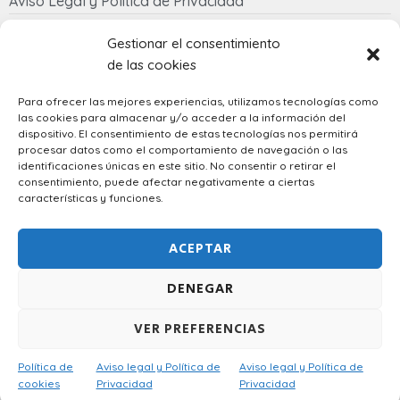
Aviso Legal y Política de Privacidad
Política de cookies
Gestionar el consentimiento
de las cookies
Contacto
Para ofrecer las mejores experiencias, utilizamos tecnologías como
las cookies para almacenar y/o acceder a la información del
633 058 342
dispositivo. El consentimiento de estas tecnologías nos permitirá
regalostowapo@gmail.com
procesar datos como el comportamiento de navegación o las
identificaciones únicas en este sitio. No consentir o retirar el
consentimiento, puede afectar negativamente a ciertas
características y funciones.
Spanish
ACEPTAR
DENEGAR
VER PREFERENCIAS
Diseñado por
Atech
– © 2023 Regalos Towapo. Todos los
Política de
Aviso legal y Política de
Aviso legal y Política de
derechos reservados.
cookies
Privacidad
Privacidad