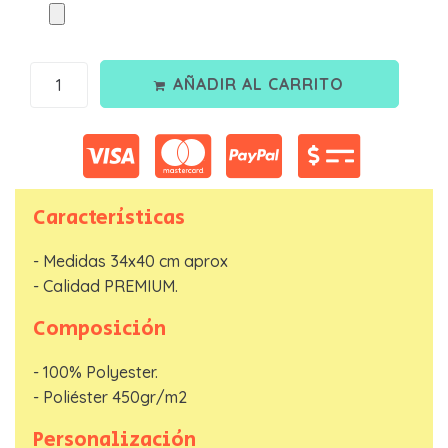
AÑADIR AL CARRITO
Nombre
*
Telefono
*
Características
Email
*
- Medidas 34x40 cm aprox
- Calidad PREMIUM.
Composición
ENVIAR SOLICITUD
- 100% Polyester.
- Poliéster 450gr/m2
Personalización