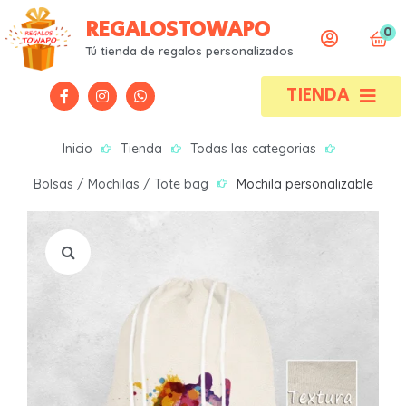
REGALOSTOWAPO
0
Todas las categorías
Todas las categorías
Tú tienda de regalos personalizados
TIENDA
Alfombrillas
Alfombrillas
Bebes
Bebes
Inicio
Tienda
Todas las categorias
Bodas / Bautizos / Comuniones
Bodas / Bautizos / Comuniones
Bolsas / Mochilas / Tote bag
Mochila personalizable
Bolsas / Mochilas / Tote bag
Bolsas / Mochilas / Tote bag
Botellas
Botellas
Camisetas
Camisetas
Neceser
Neceser
Portafotos
Portafotos