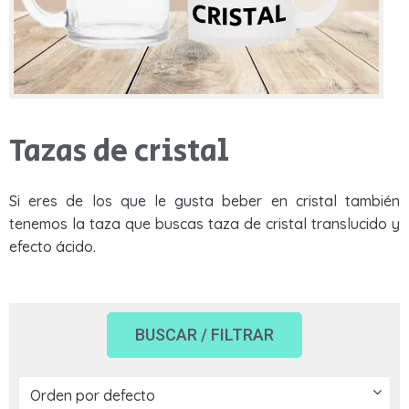
Rango de Precios
Sudaderas
Sudaderas
Tazas
Tazas
Otros productos
Otros productos
Tazas de cristal
BLOG
Si eres de los que le gusta beber en cristal también
QUIENES SOMOS
APLICAR FILTROS
tenemos la taza que buscas taza de cristal translucido y
¿PREGUNTAS?
efecto ácido.
BUSCAR / FILTRAR