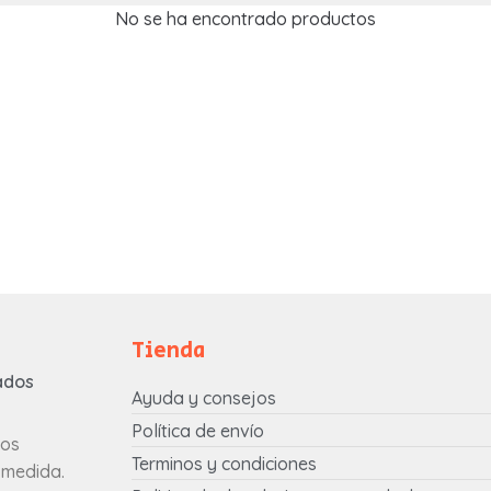
P
P
No se ha encontrado productos
S
S
T
T
O
O
Tienda
ados
Ayuda y consejos
Política de envío
tos
Terminos y condiciones
 medida.