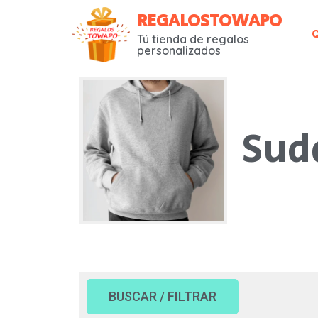
REGALOSTOWAPO
Tú tienda de regalos
personalizados
BUSCAR
Sud
Tipo:
Personalizado (Imagen y texto)
Personalizado (solo texto)
Diseños (sin personalizar)
Subcategorias
BUSCAR / FILTRAR