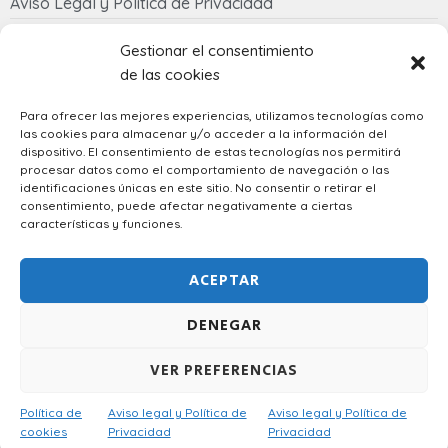
Aviso Legal y Política de Privacidad
Política de cookies
Gestionar el consentimiento
de las cookies
Contacto
Para ofrecer las mejores experiencias, utilizamos tecnologías como
las cookies para almacenar y/o acceder a la información del
633 058 342
dispositivo. El consentimiento de estas tecnologías nos permitirá
regalostowapo@gmail.com
procesar datos como el comportamiento de navegación o las
identificaciones únicas en este sitio. No consentir o retirar el
consentimiento, puede afectar negativamente a ciertas
características y funciones.
Spanish
ACEPTAR
DENEGAR
VER PREFERENCIAS
Diseñado por
Atech
– © 2023 Regalos Towapo. Todos los
Política de
Aviso legal y Política de
Aviso legal y Política de
derechos reservados.
cookies
Privacidad
Privacidad