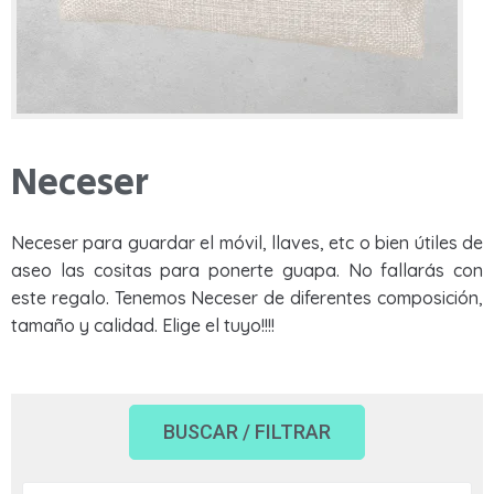
Rango de Precios
Sudaderas
Sudaderas
Tazas
Tazas
Otros productos
Otros productos
Neceser
BLOG
Neceser para guardar el móvil, llaves, etc o bien útiles de
QUIENES SOMOS
APLICAR FILTROS
aseo las cositas para ponerte guapa. No fallarás con
¿PREGUNTAS?
este regalo. Tenemos Neceser de diferentes composición,
tamaño y calidad. Elige el tuyo!!!!
BUSCAR / FILTRAR