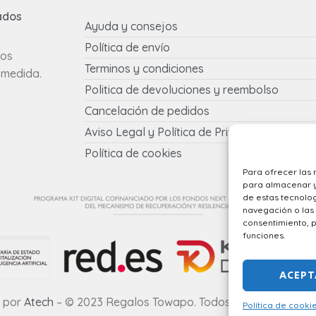
ados
Ayuda y consejos
Política de envío
tos
Terminos y condiciones
 medida.
Politica de devoluciones y reembolso
Cancelación de pedidos
Aviso Legal y Política de Privacidad
Política de cookies
Para ofrecer las 
para almacenar y/
de estas tecnolo
navegación o las i
consentimiento, p
funciones.
ACEPT
 por
Atech
– © 2023 Regalos Towapo. Todos los derechos re
Política de cooki