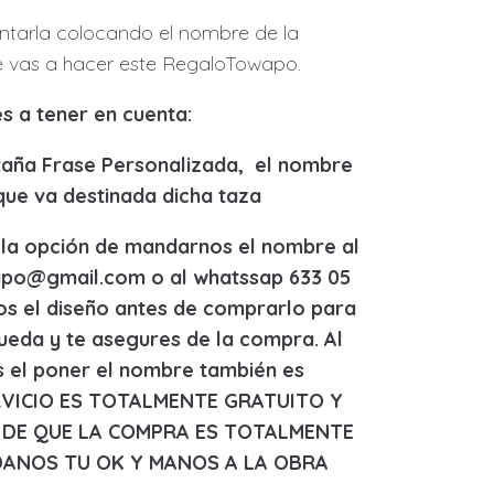
ortafotos
ortafotos
tarla colocando el nombre de la
udaderas
udaderas
le vas a hacer este RegaloTowapo.
azas
azas
s a tener en cuenta:
tros productos
tros productos
staña Frase Personalizada,
el nombre
que va destinada dicha taza
BLOG
 la opción de mandarnos el nombre al
apo@gmail.com o al whatssap 633 05
QUIENES SOMOS
os el diseño antes de comprarlo para
eda y te asegures de la compra. Al
¿PREGUNTAS?
es el poner el nombre también es
ERVICIO ES TOTALMENTE GRATUITO Y
 DE QUE LA COMPRA ES TOTALMENTE
DANOS TU OK Y MANOS A LA OBRA