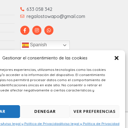
633 058 342
regalostowapo@gmail.com
Spanish
Gestionar el consentimiento de las cookies
mejores experiencias, utilizamos tecnologías como las cookies
o acceder a la información del dispositivo. El consentimiento
gías nos permitirá procesar datos como el comportamiento de
dentificaciones únicas en este sitio. No consentir o retirar el
uede afectar negativamente a ciertas características y
AR
DENEGAR
VER PREFERENCIAS
servados.
es
Aviso legal y Política de Privacidad
Aviso legal y Política de Privacidad