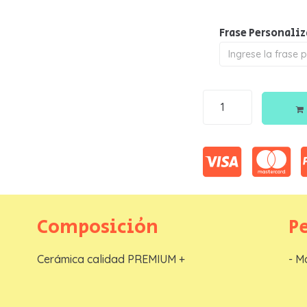
Frase Personali
Nombre
*
Telefono
*
Email
*
Composición
P
ENVIAR S
Cerámica calidad PREMIUM +
- M