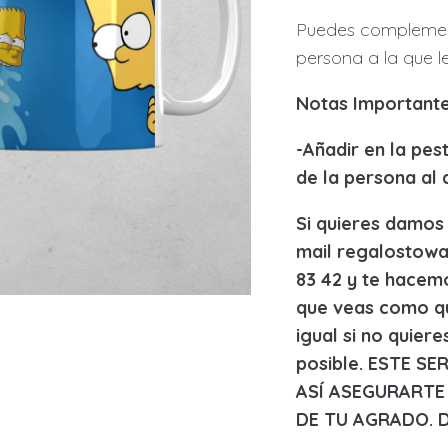
P
P
Puedes complemen
S
S
persona a la que 
T
T
Notas Importante
O
O
-Añadir en la pe
de la persona al 
Si quieres damos
mail regalostow
83 42 y te hacem
que veas como qu
igual si no quier
posible. ESTE S
ASÍ ASEGURARTE
DE TU AGRADO. 