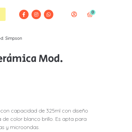
0
Todas las categorías
Todas las categorías
lfombrillas
lfombrillas
od. Simpson
ebes
ebes
cerámica Mod.
odas / Bautizos / Comuniones
odas / Bautizos / Comuniones
olsas / Mochilas / Tote bag
olsas / Mochilas / Tote bag
otellas
otellas
amisetas
amisetas
 con capacidad de 325ml con diseño
eceser
eceser
de color blanco brillo. Es apta para
llas y microondas.