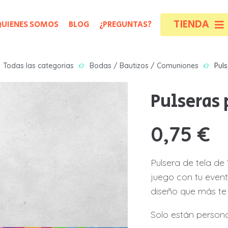
TIENDA
QUIENES SOMOS
BLOG
¿PREGUNTAS?
A
A
Todas las categorias
Bodas / Bautizos / Comuniones
Puls
B
B
Pulseras 
B
B
0,75
€
B
B
B
B
Pulsera de tela de
juego con tu event
C
C
diseño que más te 
N
N
Solo están persona