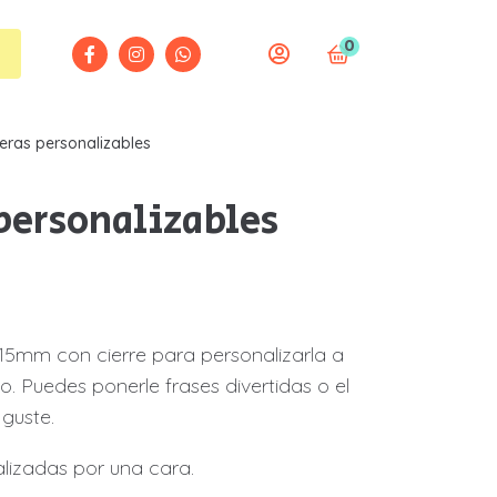
0
Todas las categorías
Todas las categorías
lfombrillas
lfombrillas
eras personalizables
ebes
ebes
personalizables
odas / Bautizos / Comuniones
odas / Bautizos / Comuniones
olsas / Mochilas / Tote bag
olsas / Mochilas / Tote bag
otellas
otellas
 15mm con cierre para personalizarla a
o. Puedes ponerle frases divertidas o el
amisetas
amisetas
guste.
eceser
eceser
lizadas por una cara.