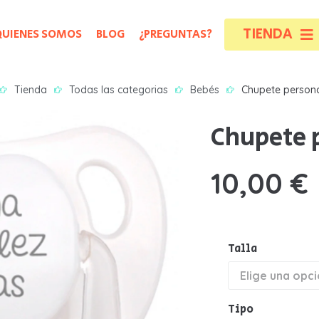
TIENDA
QUIENES SOMOS
BLOG
¿PREGUNTAS?
A
A
Tienda
Todas las categorias
Bebés
Chupete person
B
B
Chupete 
B
B
10,00
€
B
B
B
B
Talla
C
C
N
N
Tipo