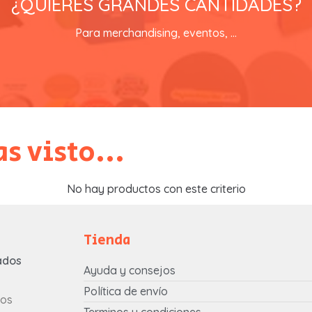
¿QUIERES GRANDES CANTIDADES?
contacta con nosotros y recibirás un catálogo con precios especiale
Para merchandising, eventos, ...
SOLICITA TU CATALOGO
s visto...
No hay productos con este criterio
Tienda
ados
Ayuda y consejos
Política de envío
tos