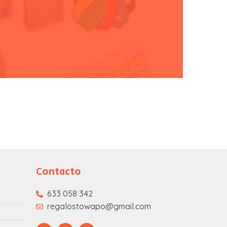
s
Contacto
633 058 342
regalostowapo@gmail.com