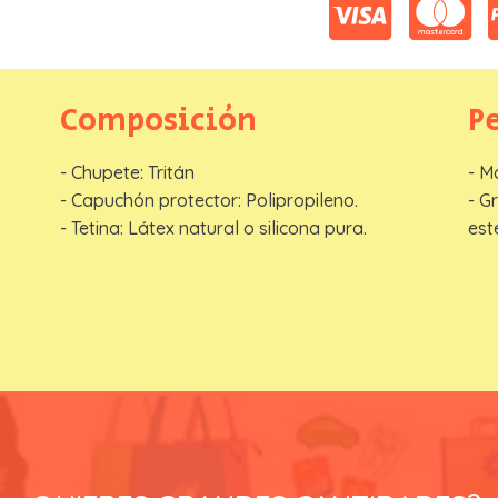
Nombre
*
Composición
P
Telefono
*
- Chupete: Tritán
- M
- Capuchón protector: Polipropileno.
- G
Email
*
- Tetina: Látex natural o silicona pura.
est
ENVIAR S
EN REGALOSTOWAPO lo tienes fácil