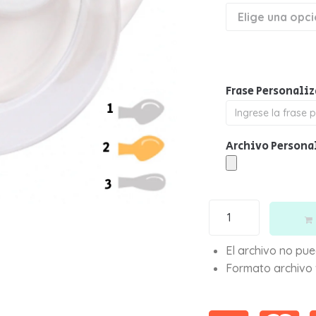
P
P
S
S
T
T
Frase Personali
O
O
Archivo Persona
El archivo no pu
Formato archivo 