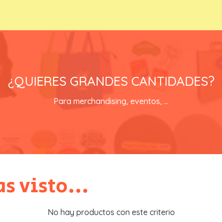
Email
*
EN REGALOSTOWAPO lo tienes fácil
¿QUIERES GRANDES CANTIDADES?
ENVIAR S
contacta con nosotros y recibirás un catálogo con precios especiale
Para merchandising, eventos, ...
SOLICITA TU CATALOGO
s visto...
No hay productos con este criterio