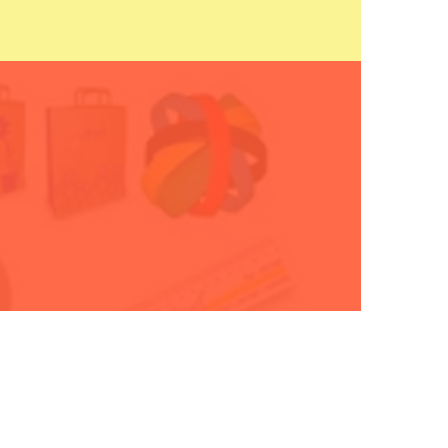
OLICITUD
s