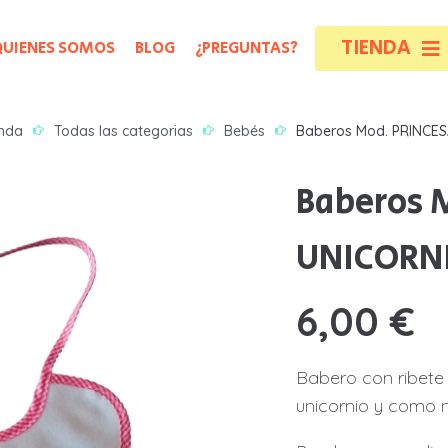
TIENDA
QUIENES SOMOS
BLOG
¿PREGUNTAS?
A
A
nda
Todas las categorias
Bebés
Baberos Mod. PRINCE
B
B
Baberos 
B
B
UNICORN
B
B
B
B
6,00
€
C
C
Babero con ribete 
N
N
unicornio y como no