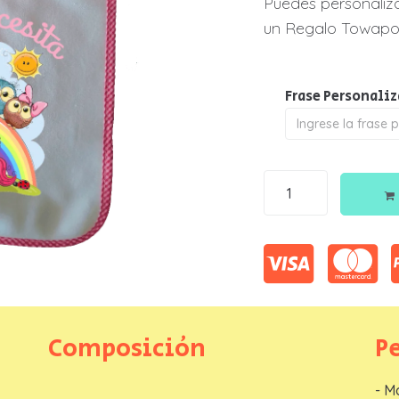
P
P
Puedes personaliz
un Regalo Towapo
S
S
T
T
Frase Personali
O
O
Nombre
*
Composición
P
Telefono
*
- M