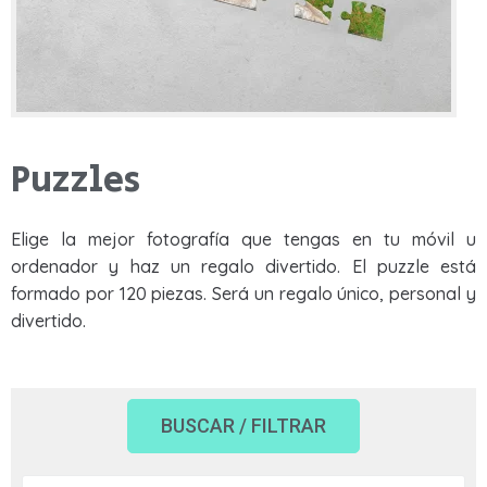
Rango de Precios
Sudaderas
Sudaderas
Tazas
Tazas
Otros productos
Otros productos
Puzzles
BLOG
Elige la mejor fotografía que tengas en tu móvil u
QUIENES SOMOS
APLICAR FILTROS
ordenador y haz un regalo divertido. El puzzle está
¿PREGUNTAS?
formado por 120 piezas. Será un regalo único, personal y
divertido.
BUSCAR / FILTRAR