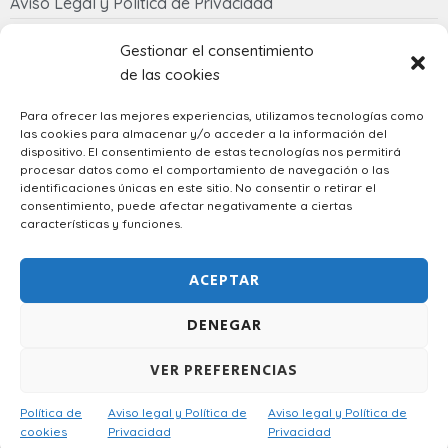
Aviso Legal y Política de Privacidad
Política de cookies
Gestionar el consentimiento
de las cookies
Contacto
Para ofrecer las mejores experiencias, utilizamos tecnologías como
las cookies para almacenar y/o acceder a la información del
633 058 342
dispositivo. El consentimiento de estas tecnologías nos permitirá
regalostowapo@gmail.com
procesar datos como el comportamiento de navegación o las
identificaciones únicas en este sitio. No consentir o retirar el
consentimiento, puede afectar negativamente a ciertas
características y funciones.
Spanish
ACEPTAR
DENEGAR
VER PREFERENCIAS
Diseñado por
Atech
– © 2023 Regalos Towapo. Todos los
Política de
Aviso legal y Política de
Aviso legal y Política de
derechos reservados.
cookies
Privacidad
Privacidad