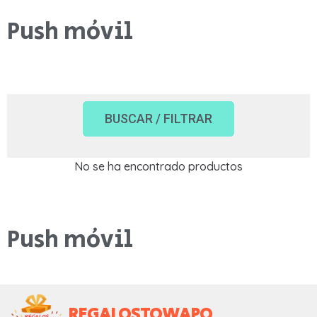
Rango de Precios
Push móvil
Sudaderas
Sudaderas
Tazas
Tazas
Otros productos
Otros productos
BUSCAR / FILTRAR
BLOG
QUIENES SOMOS
APLICAR FILTROS
No se ha encontrado productos
¿PREGUNTAS?
Push móvil
REGALOSTOWAPO